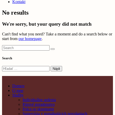
Kontakt
No results
We're sorry, but your query did not match
Can't find what you need? Take a moment and do a search below or
start from
our homepage
.
Search
Hľadať:
Domov
O mne
Služby
Individuálne sedenia
Párové poradenstvo
Práca so skupinami
Supervízia v pomáhajúcich povolaniach