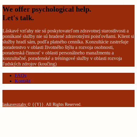
We offer psychological help.
Let's talk.
Láskavé vzťahy nie sú poskytovateľom zdravotnej starostlivosti a
ponúkané služby nie sú hradené zdravotnými poisťovňami. Klient si
služby hradí sám, podľa platného cenníka. Konzultácie zastrešuje
poradenstvo v oblasti životného štýlu a rozvoja osobnosti,
poradenská činnosť v oblasti personálneho manažmentu a
konzultačné, poradenské a tréningové služby v oblasti rozvoja
ľudských zdrojov (koučing)
FAQs
Kontakt
laskavevztahy
© {{Y}}. All Rights Reserved.