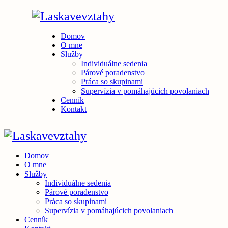
Domov
O mne
Služby
Individuálne sedenia
Párové poradenstvo
Práca so skupinami
Supervízia v pomáhajúcich povolaniach
Cenník
Kontakt
Domov
O mne
Služby
Individuálne sedenia
Párové poradenstvo
Práca so skupinami
Supervízia v pomáhajúcich povolaniach
Cenník