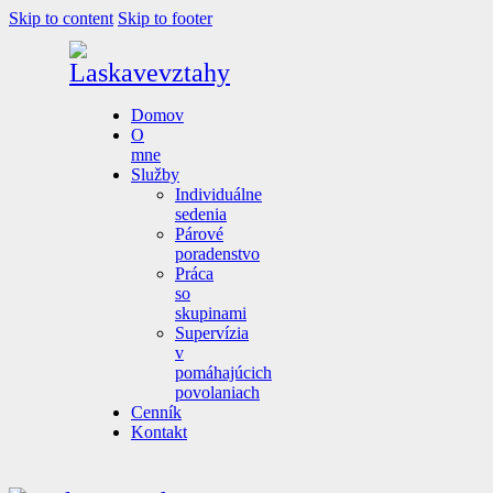
Skip to content
Skip to footer
Domov
O
mne
Služby
Individuálne
sedenia
Párové
poradenstvo
Práca
so
skupinami
Supervízia
v
pomáhajúcich
povolaniach
Cenník
Kontakt