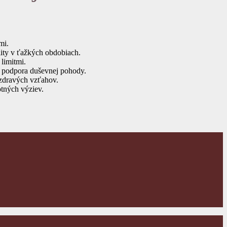
mi.
lity v ťažkých obdobiach.
limitmi.
 a podpora duševnej pohody.
 zdravých vzťahov.
otných výziev.