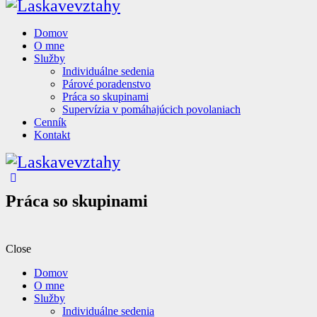
Domov
O mne
Služby
Individuálne sedenia
Párové poradenstvo
Práca so skupinami
Supervízia v pomáhajúcich povolaniach
Cenník
Kontakt
Práca so skupinami
Close
Domov
O mne
Služby
Individuálne sedenia