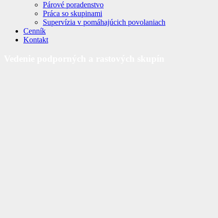
Párové poradenstvo
Práca so skupinami
Supervízia v pomáhajúcich povolaniach
Cenník
Kontakt
Vedenie podporných a rastových skupín