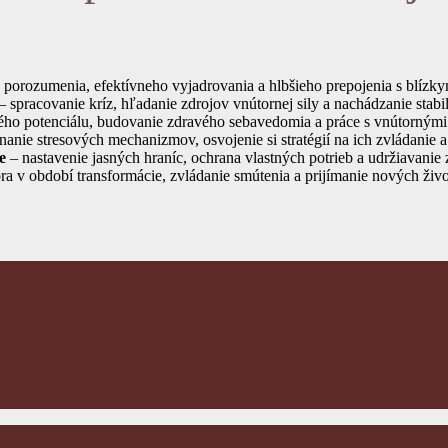
porozumenia, efektívneho vyjadrovania a hlbšieho prepojenia s blízky
– spracovanie kríz, hľadanie zdrojov vnútornej sily a nachádzanie stabi
ého potenciálu, budovanie zdravého sebavedomia a práce s vnútornými 
anie stresových mechanizmov, osvojenie si stratégií na ich zvládanie
e
– nastavenie jasných hraníc, ochrana vlastných potrieb a udržiavanie
a v období transformácie, zvládanie smútenia a prijímanie nových živ