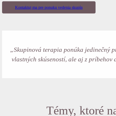
Kontaktuj ma pre ponuku vedenia skupín
„Skupinová terapia ponúka jedinečný pri
vlastných skúseností, ale aj z príbehov
Témy, ktoré na