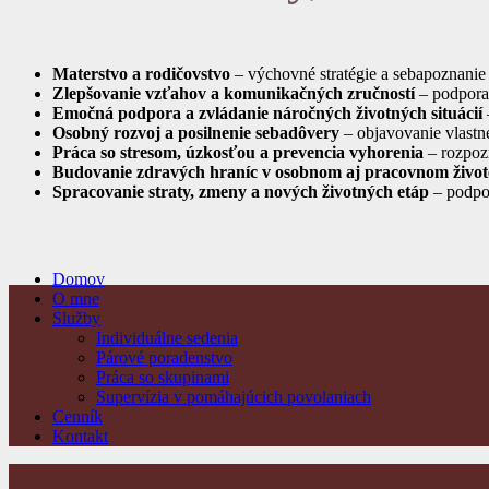
Materstvo a rodičovstvo
– výchovné stratégie a sebapoznanie
Zlepšovanie vzťahov a komunikačných zručností
– podpora 
Emočná podpora a zvládanie náročných životných situácií
Osobný rozvoj a posilnenie sebadôvery
– objavovanie vlastn
Práca so stresom, úzkosťou a prevencia vyhorenia
– rozpozn
Budovanie zdravých hraníc v osobnom aj pracovnom život
Spracovanie straty, zmeny a nových životných etáp
– podpor
Domov
O mne
Služby
Individuálne sedenia
Párové poradenstvo
Práca so skupinami
Supervízia v pomáhajúcich povolaniach
Cenník
Kontakt