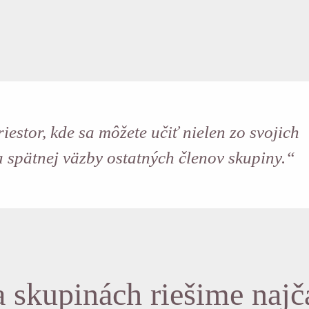
estor, kde sa môžete učiť nielen zo svojich
 a spätnej väzby ostatných členov skupiny.“
 skupinách riešime najča