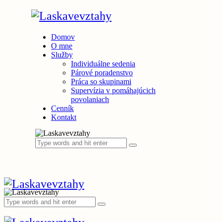
Domov
O mne
Služby
Individuálne sedenia
Párové poradenstvo
Práca so skupinami
Supervízia v pomáhajúcich
povolaniach
Cenník
Kontakt