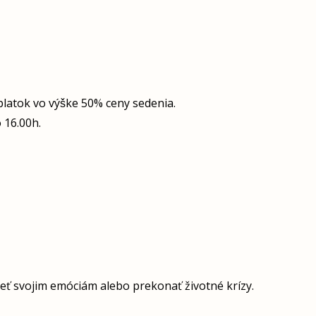
latok vo výške 50% ceny sedenia.
 16.00h.
mieť svojim emóciám alebo prekonať životné krízy.