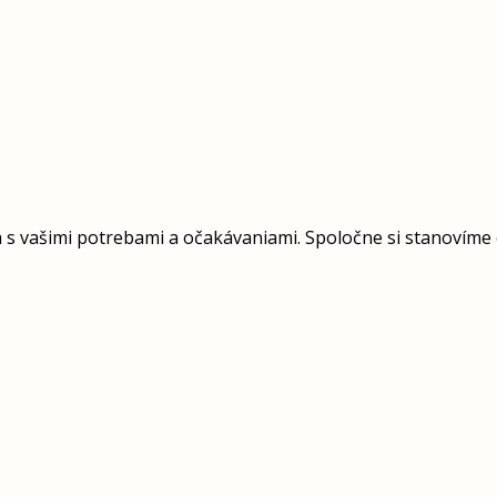
a s vašimi potrebami a očakávaniami. Spoločne si stanovíme