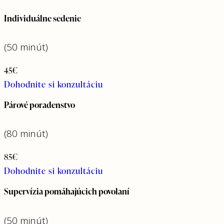
Individuálne sedenie
(50 minút)
45€
Dohodnite si konzultáciu
Párové poradenstvo
(80 minút)
85€
Dohodnite si konzultáciu
Supervízia pomáhajúcich povolaní
(50 minút)