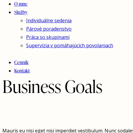
O mne
Služby
Individuálne sedenia
Párové poradenstvo
Práca so skupinami
Supervízia v pomáhajúcich povolaniach
Cenník
Kontakt
Business Goals
Mauris eu nisi eget nisi imperdiet vestibulum. Nunc sodales 