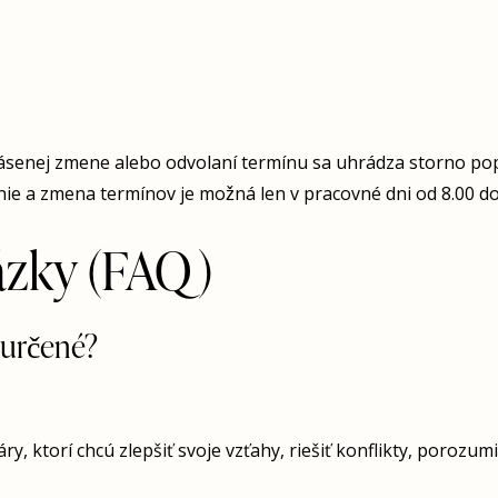
ásenej zmene alebo odvolaní termínu sa uhrádza storno pop
ie a zmena termínov je možná len v pracovné dni od 8.00 do
ázky (FAQ)
 určené?
y, ktorí chcú zlepšiť svoje vzťahy, riešiť konflikty, porozu