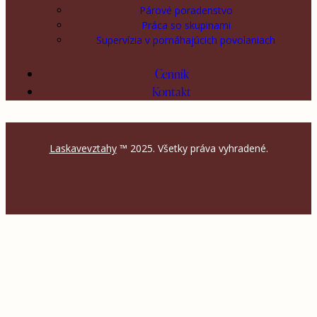
Párové poradenstvo
Práca so skupinami
Supervízia v pomáhajúcich povolaniach
Cenník
Kontakt
Laskavevztahy
™ 2025. Všetky práva vyhradené.