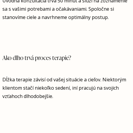
Úvodná konzultácia trvá 50 minút a slúži na zoznámenie
sa s vašimi potrebami a očakávaniami. Spoločne si
stanovíme ciele a navrhneme optimálny postup.
Ako dlho trvá proces terapie?
Dĺžka terapie závisí od vašej situácie a cieľov. Niektorým
klientom stačí niekoľko sedení, iní pracujú na svojich
vzťahoch dlhodobejšie.