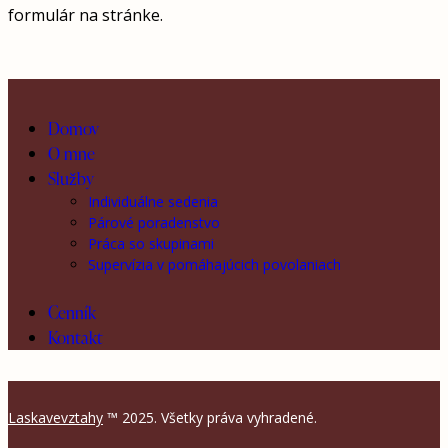
formulár na stránke.
Domov
O mne
Služby
Individuálne sedenia
Párové poradenstvo
Práca so skupinami
Supervízia v pomáhajúcich povolaniach
Cenník
Kontakt
Laskavevztahy
™ 2025. Všetky práva vyhradené.