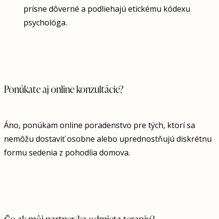
prísne dôverné a podliehajú etickému kódexu
psychológa.
Ponúkate aj online konzultácie?
Áno, ponúkam online poradenstvo pre tých, ktorí sa
nemôžu dostaviť osobne alebo uprednostňujú diskrétnu
formu sedenia z pohodlia domova.
Čo ak môj partner/ka odmieta terapiu?