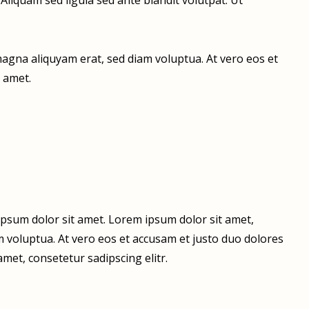
iquam sed ligula sed ante blandit volutpat. Ut
agna aliquyam erat, sed diam voluptua. At vero eos et
 amet.
ipsum dolor sit amet. Lorem ipsum dolor sit amet,
 voluptua. At vero eos et accusam et justo duo dolores
met, consetetur sadipscing elitr.