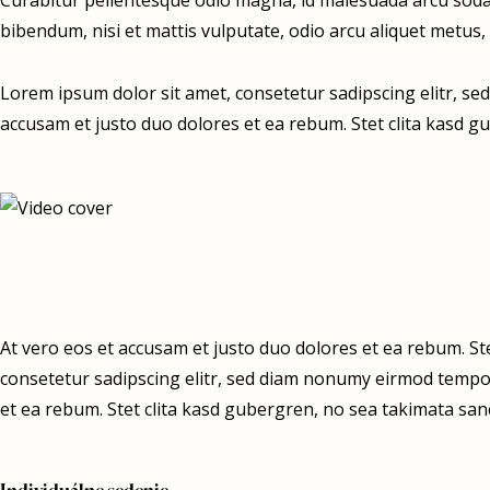
Curabitur pellentesque odio magna, id malesuada arcu sodal
bibendum, nisi et mattis vulputate, odio arcu aliquet metus, 
Lorem ipsum dolor sit amet, consetetur sadipscing elitr, s
accusam et justo duo dolores et ea rebum. Stet clita kasd g
At vero eos et accusam et justo duo dolores et ea rebum. St
consetetur sadipscing elitr, sed diam nonumy eirmod tempor
et ea rebum. Stet clita kasd gubergren, no sea takimata san