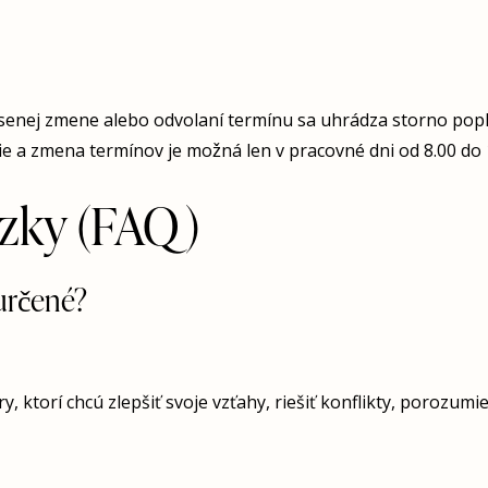
́senej zmene alebo odvolaní termínu sa uhrádza storno popl
e a zmena termínov je možná len v pracovné dni od 8.00 do 
ázky (FAQ)
určené?
, ktorí chcú zlepšiť svoje vzťahy, riešiť konflikty, porozum