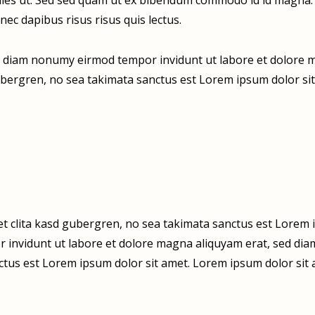
es ut. Sed sed quam ut ex bibendum commodo id id magna. Al
nec dapibus risus risus quis lectus.
ed diam nonumy eirmod tempor invidunt ut labore et dolore m
ubergren, no sea takimata sanctus est Lorem ipsum dolor sit
et clita kasd gubergren, no sea takimata sanctus est Lorem 
 invidunt ut labore et dolore magna aliquyam erat, sed diam
ctus est Lorem ipsum dolor sit amet. Lorem ipsum dolor sit a