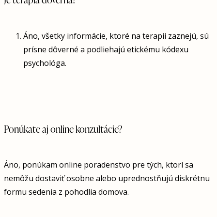
Áno, všetky informácie, ktoré na terapii zaznejú, sú
prísne dôverné a podliehajú etickému kódexu
psychológa.
Ponúkate aj online konzultácie?
Áno, ponúkam online poradenstvo pre tých, ktorí sa
nemôžu dostaviť osobne alebo uprednostňujú diskrétnu
formu sedenia z pohodlia domova.