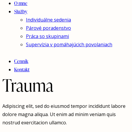
O mne
Služby
Individuálne sedenia
Párové poradenstvo
Práca so skupinami
Supervízia v pomáhajúcich povolaniach
Cenník
Kontakt
Trauma
Adipiscing elit, sed do eiusmod tempor incididunt labore
dolore magna aliqua. Ut enim ad minim veniam quis
nostrud exercitacion ullamco.