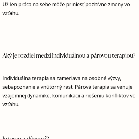
Už len práca na sebe môže priniesť pozitívne zmeny vo
vzťahu.
Aký je rozdiel medzi individuálnou a párovou terapiou?
Individuálna terapia sa zameriava na osobné výzvy,
sebapoznanie a vnútorný rast. Párová terapia sa venuje
vzájomnej dynamike, komunikácii a riešeniu konfliktov vo
vzťahu.
Je terapia dôverná?