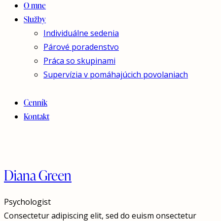
O mne
Služby
Individuálne sedenia
Párové poradenstvo
Práca so skupinami
Supervízia v pomáhajúcich povolaniach
Cenník
Kontakt
Diana Green
Psychologist
Consectetur adipiscing elit, sed do euism onsectetur